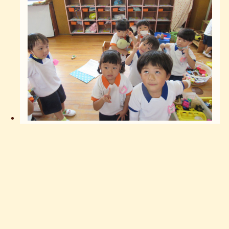
2022.09.01
共通
2学期が始まったよ★
お問い合わせ
園庭開放
写真日記
保護者の部屋
前へ
1
…
6
7
8
9
10
…
23
次へ