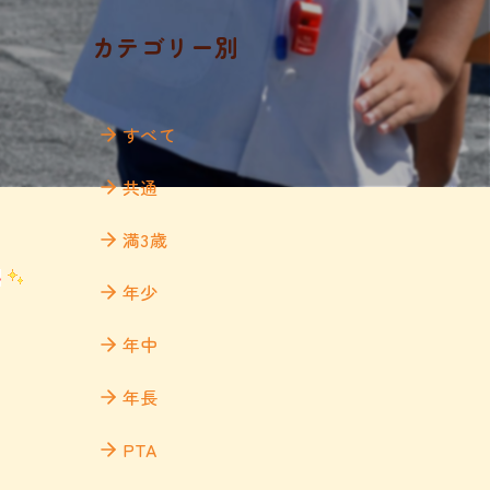
カテゴリー別
すべて
共通
満3歳
年少
年中
年長
PTA