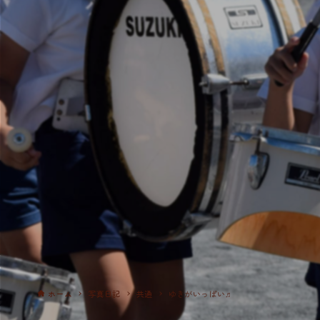
ホーム
写真日記
共通
ゆきがいっぱい♬