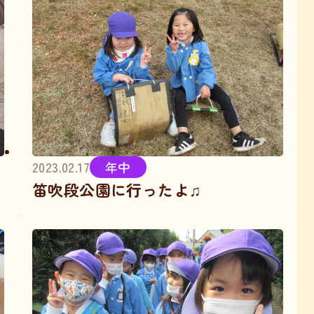
2023.02.17
年中
笛吹段公園に行ったよ♫