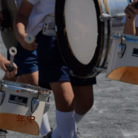
ホーム
写真日記
年中
年中