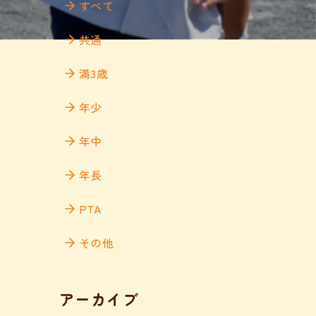
すべて
共通
満3歳
年少
年中
年長
PTA
その他
アーカイブ