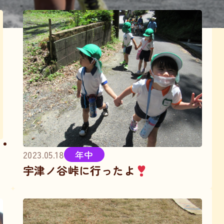
2023.05.18
年中
宇津ノ谷峠に行ったよ