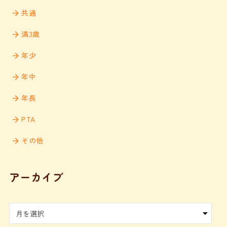
共通
満3歳
年少
年中
年長
PTA
その他
アーカイブ
ア
ー