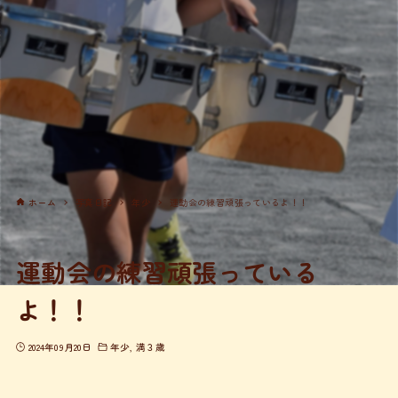
ホーム
写真日記
年少
運動会の練習頑張っているよ！！
運動会の練習頑張っている
よ！！
2024年09月20日
年少
満３歳