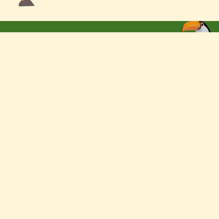
お問い合わせ
園庭開放
写真日記
保護者の部屋
お問い合わせ
アクセス
Contact Us
Access
情報公開
プライバシー
Information
ポリシー
Disclosure
Privacy Policy
サイトマップ
リンク集
Sitemap
Links
© 2023 みやじま幼稚園