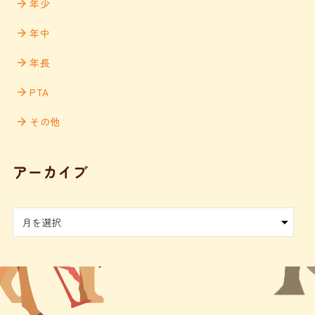
年少
年中
年長
PTA
その他
アーカイブ
ア
ー
カ
イ
ブ