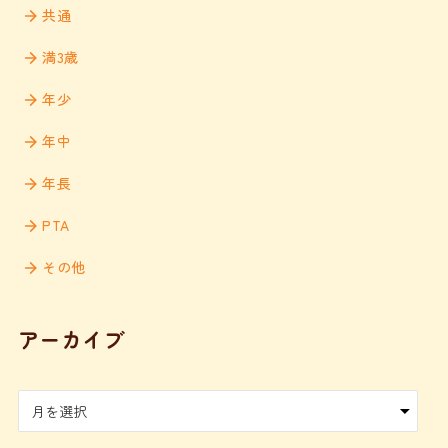
共通
満3歳
年少
年中
年長
PTA
その他
アーカイブ
ア
ー
カ