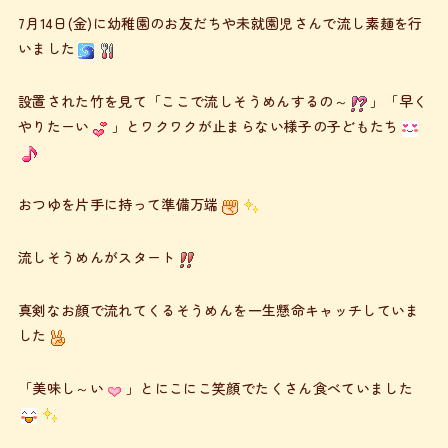
7月14日(金)に幼稚園のお友だちや未就園児さんで流し素麺を行
いました
設置された竹を見て「ここで流しそうめんするの～
」「早く
やりたーい
」とワクワクが止まらない様子の子どもたち
おつゆを片手に持って準備万端
流しそうめんがスタート
真剣なお顔で流れてくるそうめんを一生懸命キャッチしていま
した
「美味し～い
」とにこにこ笑顔でたくさん食べていました