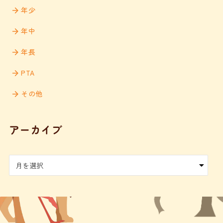
年少
年中
年長
PTA
その他
アーカイブ
ア
ー
カ
イ
ブ